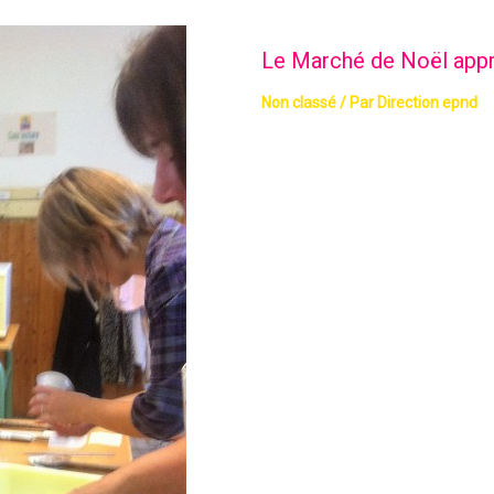
Le Marché de Noël app
Non classé
/ Par
Direction epnd