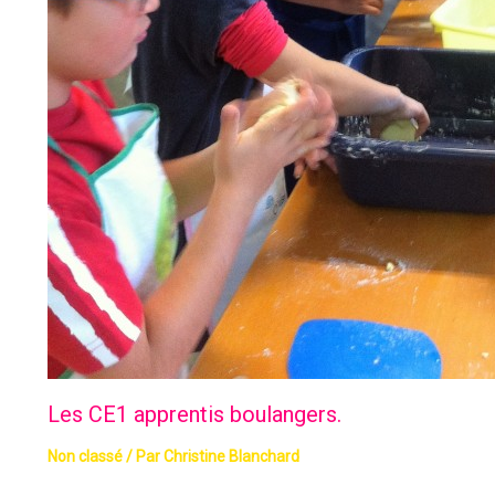
Les CE1 apprentis boulangers.
Non classé
/ Par
Christine Blanchard