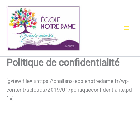
Aller
au
contenu
Politique de confidentialité
[gview file= »https://challans-ecolenotredame.fr/wp-
content/uploads/2019/01/politiqueconfidentialite.pd
f »]