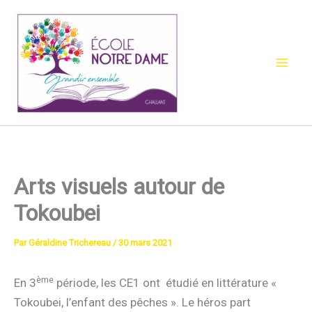
Aller
au
contenu
Arts visuels autour de
Tokoubei
Par
Géraldine Trichereau
/
30 mars 2021
ème
En 3
période, les CE1 ont étudié en littérature «
Tokoubei, l’enfant des pêches ». Le héros part