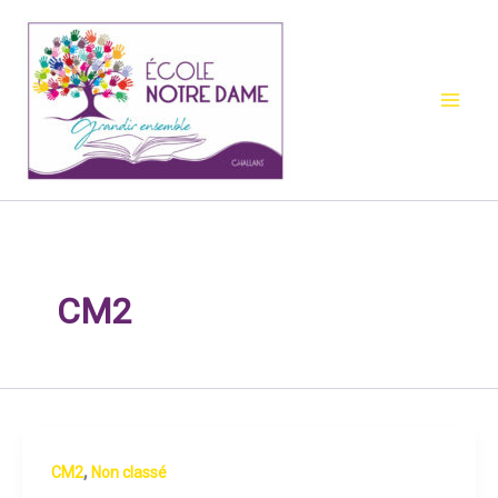
Aller
au
contenu
CM2
,
CM2
Non classé