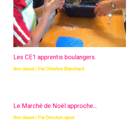
Les CE1 apprentis boulangers.
Non classé
/ Par
Christine Blanchard
Le Marché de Noël approche…
Non classé
/ Par
Direction epnd