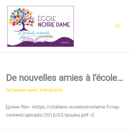
Aller
au
contenu
De nouvelles amies à l’école…
Par
Direction epnd
/
4 février 2016
[gview file= »https://challans-ecolenotredame.fr/wp-
content/uploads/2016/02/poules.pdf »]