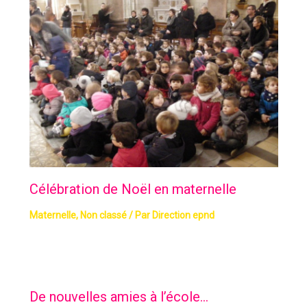
Célébration de Noël en maternelle
Maternelle
,
Non classé
/ Par
Direction epnd
De nouvelles amies à l’école…