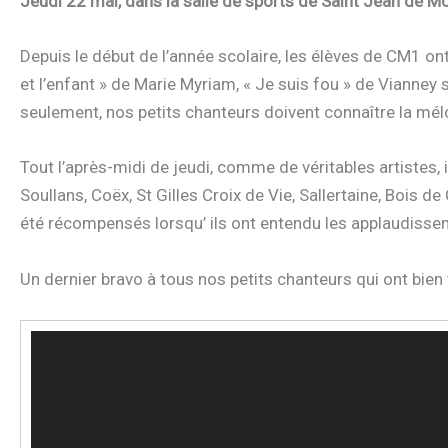
Jeudi 22 mai, dans la salle de sports de Saint Jean de Mo
Depuis le début de l’année scolaire, les élèves de CM1 on
et l’enfant » de Marie Myriam, « Je suis fou » de Vianney 
seulement, nos petits chanteurs doivent connaître la mél
Tout l’après-midi de jeudi, comme de véritables artistes, i
Soullans, Coëx, St Gilles Croix de Vie, Sallertaine, Bois d
été récompensés lorsqu’ ils ont entendu les applaudiss
Un dernier bravo à tous nos petits chanteurs qui ont bien 
Lecteur
vidéo