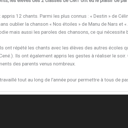
nts, les élèves des 2 classes de CM1 ont eu le plaisir de pa
t appris 12 chants. Parmi les plus connus : « Destin » de Cé
sans oublier la chanson « Nos étoiles » de Manu de Nars et « 
odie mais aussi les paroles des chansons, ce qui nécessite 
ls ont répété les chants avec les élèves des autres écoles qui
e Cené.). Ils ont également appris les gestes à réaliser le s
ements des parents venus nombreux.
travaillé tout au long de l’année pour permettre à tous de pas