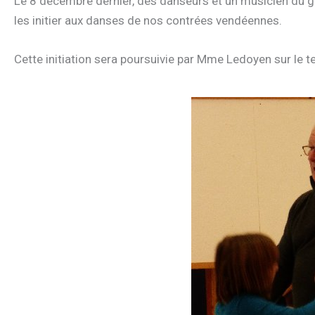
Le 8 décembre dernier, des danseurs et un musicien du g
les initier aux danses de nos contrées vendéennes.
Cette initiation sera poursuivie par Mme Ledoyen sur le t