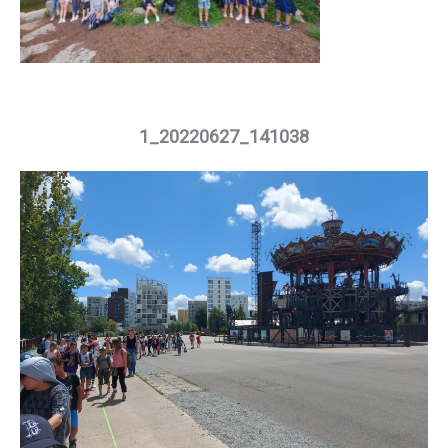
1_20220627_141038