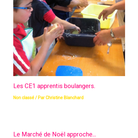
Les CE1 apprentis boulangers.
Non classé
/ Par
Christine Blanchard
Le Marché de Noël approche…