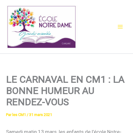
Aller
au
contenu
LE CARNAVAL EN CM1 : LA
BONNE HUMEUR AU
RENDEZ-VOUS
Par
les CM1
/
31 mars 2021
Samedi matin 13 mars, les enfants de l’école Notre-