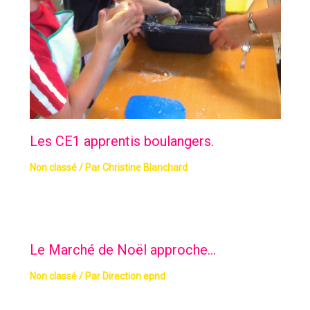
Les CE1 apprentis boulangers.
Non classé
/ Par
Christine Blanchard
Le Marché de Noël approche…
Non classé
/ Par
Direction epnd