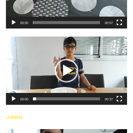
00:00
00:57
Lecteur
vidéo
00:00
00:37
Juliette