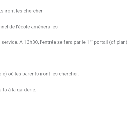
 iront les chercher.
nnel de l’école amènera les
er
service. A 13h30, l’entrée se fera par le 1
portail (cf plan).
e) où les parents iront les chercher.
its à la garderie.