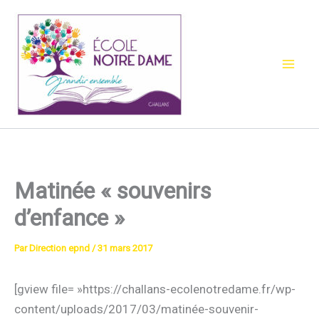
Aller
au
contenu
Matinée « souvenirs
d’enfance »
Par
Direction epnd
/
31 mars 2017
[gview file= »https://challans-ecolenotredame.fr/wp-
content/uploads/2017/03/matinée-souvenir-