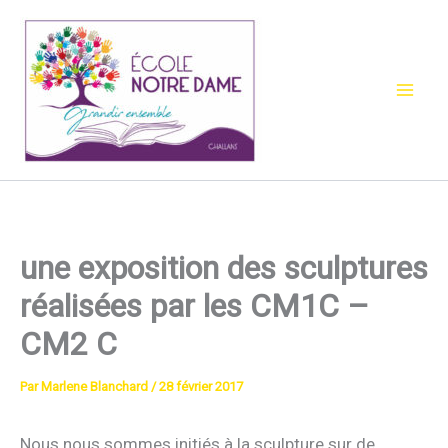
Aller
au
contenu
une exposition des sculptures
réalisées par les CM1C –
CM2 C
Par
Marlene Blanchard
/
28 février 2017
Nous nous sommes initiés à la sculpture sur de