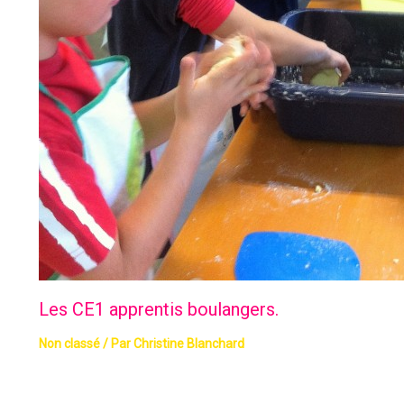
Les CE1 apprentis boulangers.
Non classé
/ Par
Christine Blanchard