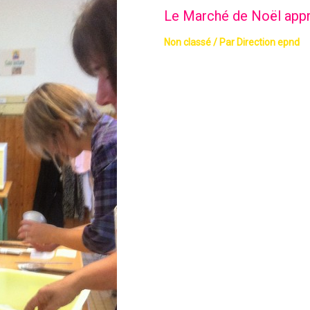
Le Marché de Noël app
Non classé
/ Par
Direction epnd