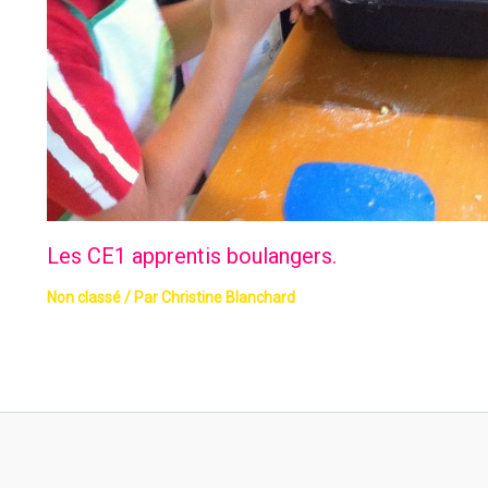
Les CE1 apprentis boulangers.
Non classé
/ Par
Christine Blanchard