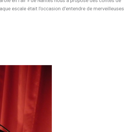
arole en l’air » de Nantes nous a proposé des contes de
haque escale était l’occasion d’entendre de merveilleuses