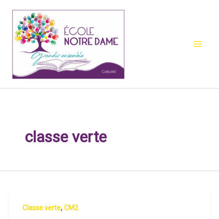
Aller
au
contenu
classe verte
,
Classe verte
CM2