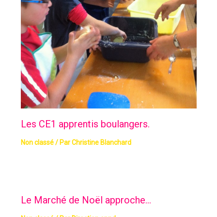
Les CE1 apprentis boulangers.
Non classé
/ Par
Christine Blanchard
Le Marché de Noël approche…