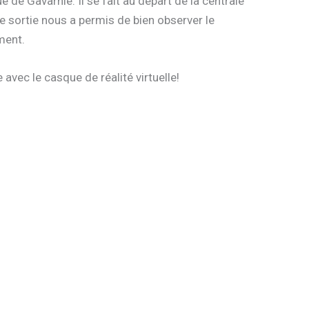
 de Gavarnie. Il se fait au départ de la centrale
e sortie nous a permis de bien observer le
ment.
e avec le casque de réalité virtuelle!