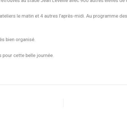
 retrouvés au stade Jean Léveillé avec 900 autres élèves d
teliers le matin et 4 autres l’après-midi. Au programme des at
rès bien organisé.
pour cette belle journée.