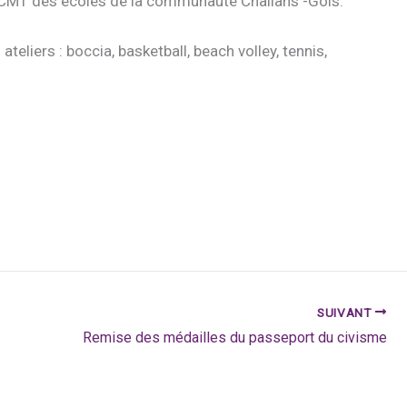
e CM1 des écoles de la communauté Challans -Gois.
eliers : boccia, basketball, beach volley, tennis,
SUIVANT
Remise des médailles du passeport du civisme