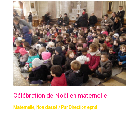
Célébration de Noël en maternelle
Maternelle
,
Non classé
/ Par
Direction epnd