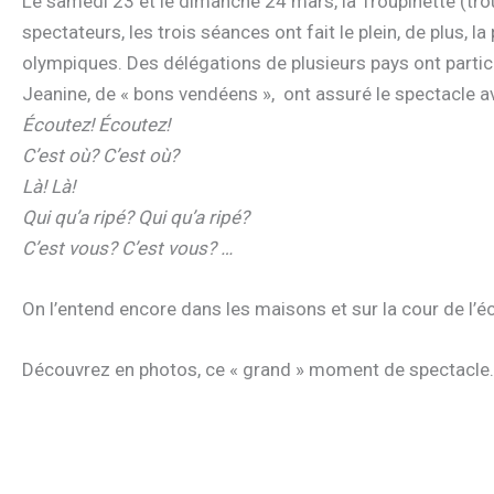
Le samedi 23 et le dimanche 24 mars, la Troupinette (troup
spectateurs, les trois séances ont fait le plein, de plus, 
olympiques. Des délégations de plusieurs pays ont particip
Jeanine, de « bons vendéens », ont assuré le spectacle 
Écoutez! Écoutez!
C’est où? C’est où?
Là! Là!
Qui qu’a ripé? Qui qu’a ripé?
C’est vous? C’est vous? …
On l’entend encore dans les maisons et sur la cour de l’éc
Découvrez en photos, ce « grand » moment de spectacle.