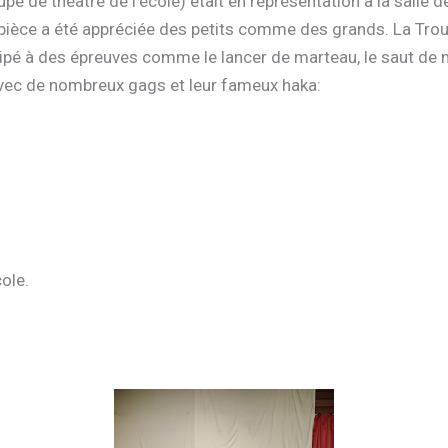
e de théâtre de l’école) était en représentation à la salle d
la pièce a été appréciée des petits comme des grands. La Troup
é à des épreuves comme le lancer de marteau, le saut de mouton
avec de nombreux gags et leur fameux haka:
ole.