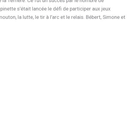
e la Terrière. Ce fut un succès par le nombre de
inette s’était lancée le défi de participer aux jeux
, la lutte, le tir à l’arc et le relais. Bébert, Simone et