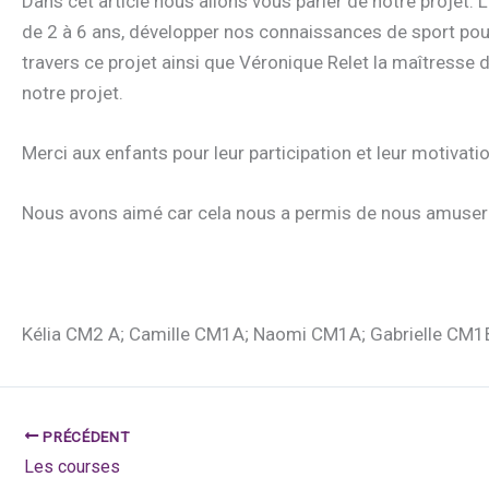
Dans cet article nous allons vous parler de notre projet. L’
de 2 à 6 ans, développer nos connaissances de sport po
travers ce projet ainsi que Véronique Relet la maîtresse 
notre projet.
Merci aux enfants pour leur participation et leur motivati
Nous avons aimé car cela nous a permis de nous amuser to
Kélia CM2 A; Camille CM1A; Naomi CM1A; Gabrielle CM1
PRÉCÉDENT
Les courses