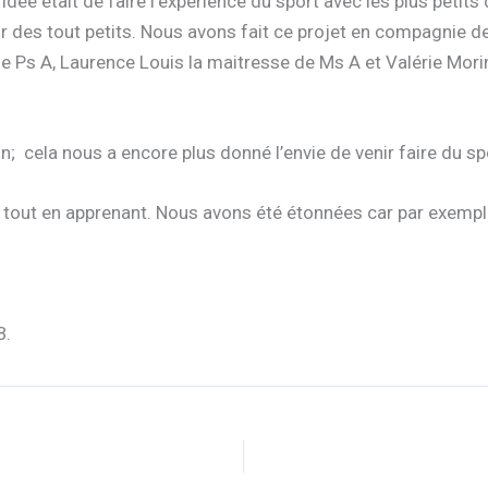
idée était de faire l’expérience du sport avec les plus petits
ur des tout petits. Nous avons fait ce projet en compagnie
de Ps A, Laurence Louis la maitresse de Ms A et Valérie Mori
on; cela nous a encore plus donné l’envie de venir faire du s
ut en apprenant. Nous avons été étonnées car par exemple l
B.