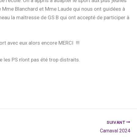
 de l’école. On a appris à adapter le sport aux plus jeunes
 de Mme Blanchard et Mme Laude qui nous ont guidées à
neau la maîtresse de GS B qui ont accepté de participer à
port avec eux alors encore MERCI !!!
es PS n’ont pas été trop distraits.
SUIVANT
Carnaval 2024