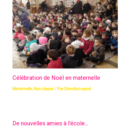
Célébration de Noël en maternelle
Maternelle
,
Non classé
/ Par
Direction epnd
De nouvelles amies à l’école…