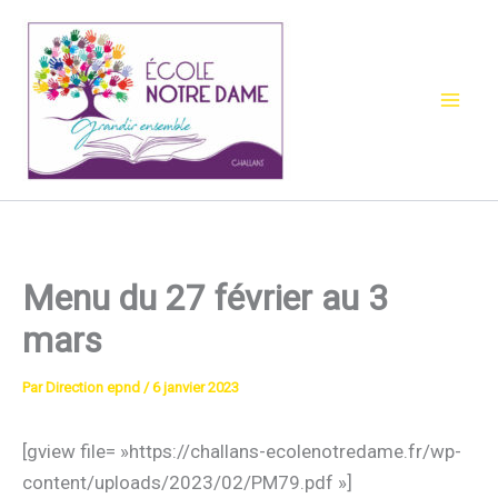
Aller
au
contenu
Menu du 27 février au 3
mars
Par
Direction epnd
/
6 janvier 2023
[gview file= »https://challans-ecolenotredame.fr/wp-
content/uploads/2023/02/PM79.pdf »]