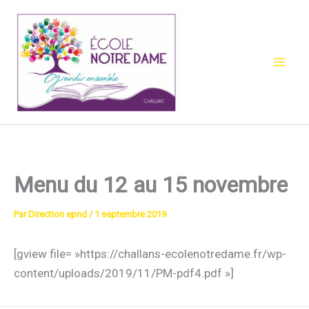
Aller
au
contenu
Menu du 12 au 15 novembre
Par
Direction epnd
/
1 septembre 2019
[gview file= »https://challans-ecolenotredame.fr/wp-
content/uploads/2019/11/PM-pdf4.pdf »]