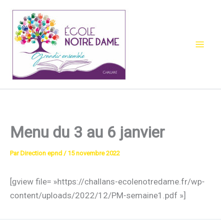
Aller
au
contenu
Menu du 3 au 6 janvier
Par
Direction epnd
/
15 novembre 2022
[gview file= »https://challans-ecolenotredame.fr/wp-
content/uploads/2022/12/PM-semaine1.pdf »]