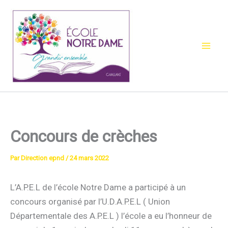
Aller
au
contenu
Concours de crèches
Par
Direction epnd
/
24 mars 2022
L’A.P.E.L de l’école Notre Dame a participé à un
concours organisé par l’U.D.A.P.E.L ( Union
Départementale des A.P.E.L ) l’école a eu l’honneur de