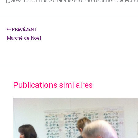
[gview file= »https://challans-ecolenotredame.fr/wp-c
PRÉCÉDENT
Marché de Noël
Publications similaires