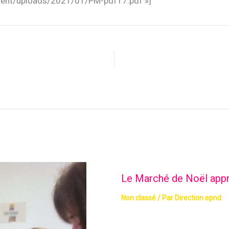
ontent/uploads/2021/01/PM-pdf17.pdf »]
Le Marché de Noël app
Non classé
/ Par
Direction epnd