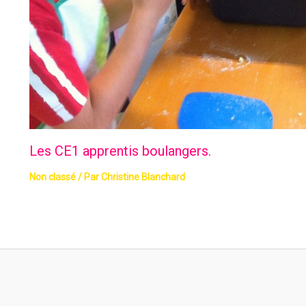
Les CE1 apprentis boulangers.
Non classé
/ Par
Christine Blanchard