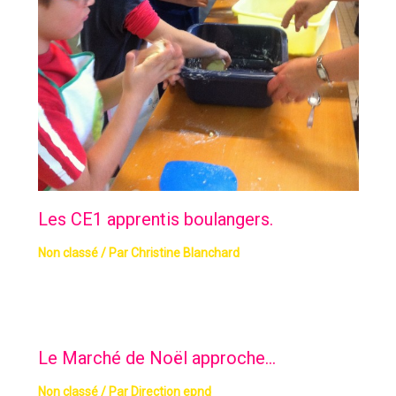
Les CE1 apprentis boulangers.
Non classé
/ Par
Christine Blanchard
Le Marché de Noël approche…
Non classé
/ Par
Direction epnd