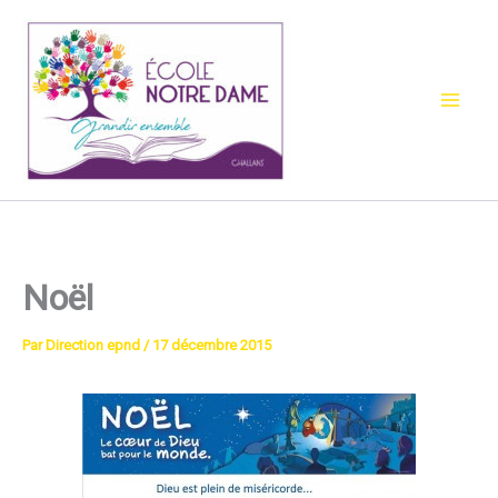
Aller
au
contenu
Noël
Par
Direction epnd
/
17 décembre 2015