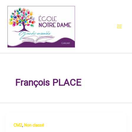
Aller
au
contenu
François PLACE
,
CM2
Non classé