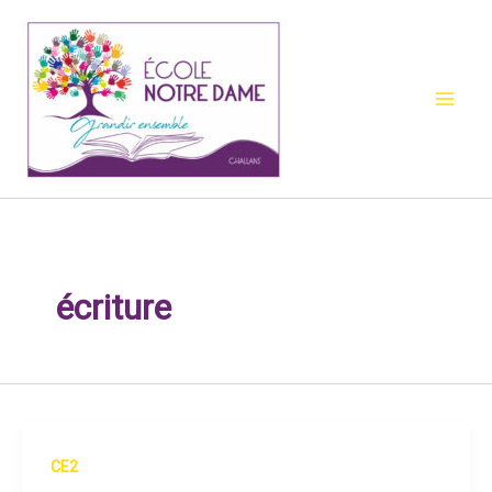
Aller
au
contenu
écriture
CE2