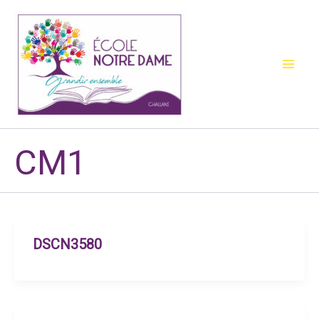
Aller
au
contenu
CM1
DSCN3580