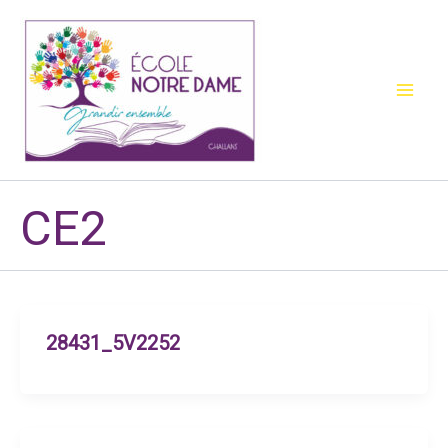
Aller
au
contenu
CE2
28431_5V2252