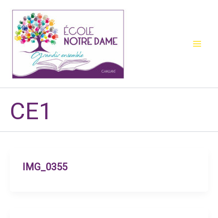
Aller
au
contenu
CE1
IMG_0355