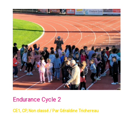
Endurance Cycle 2
CE1
,
CP
,
Non classé
/ Par
Géraldine Trichereau