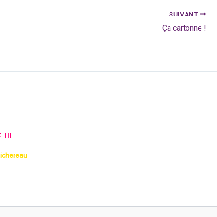
SUIVANT
Ça cartonne !
!!!
richereau