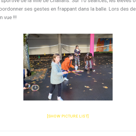
e sportive de la ville de Challans. Sur 10 séances, les élèves
 de coordonner ses gestes en frappant dans la balle. Lors des
 vue !!!
[SHOW PICTURE LIST]