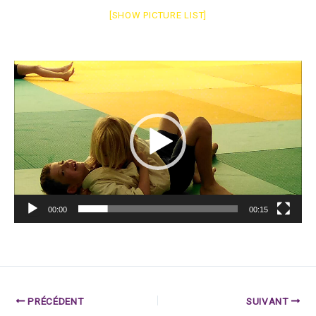
[SHOW PICTURE LIST]
Lecteur
vidéo
00:00
00:15
PRÉCÉDENT
SUIVANT