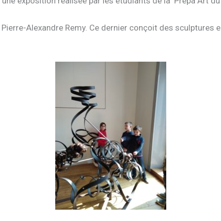
 une exposition réalisée par les étudiants de la Prépa Art d
iste Pierre-Alexandre Remy. Ce dernier conçoit des sculpture