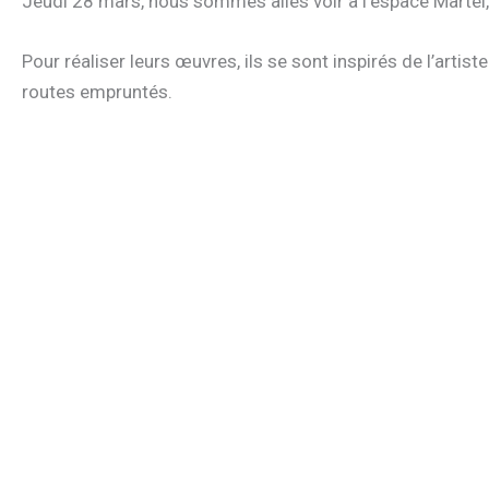
Jeudi 28 mars, nous sommes allés voir à l’espace Martel,
Pour réaliser leurs œuvres, ils se sont inspirés de l’art
routes empruntés.