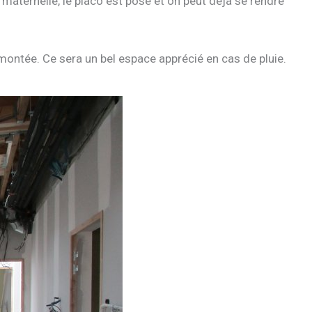
aternelle, le placo est posé et on peut déjà se rendre
montée. Ce sera un bel espace apprécié en cas de pluie.