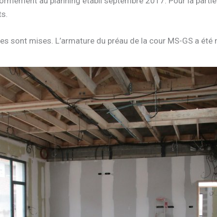
rmément au planning établi septembre 2017. Pour la partie m
ts.
ures sont mises. L’armature du préau de la cour MS-GS a été 